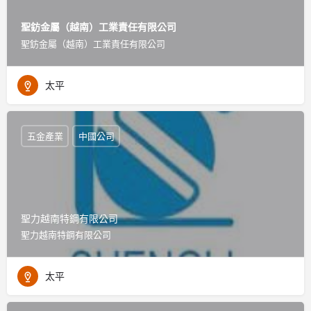
聖鈁金屬（越南）工業責任有限公司
聖鈁金屬（越南）工業責任有限公司
太平
五金產業
中國公司
聖力越南特鋼有限公司
聖力越南特鋼有限公司
太平