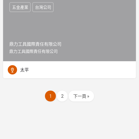
五金產業
台灣公司
鼎力工具國際責任有限公司
鼎力工具國際責任有限公司
太平
1
2
下一頁 »