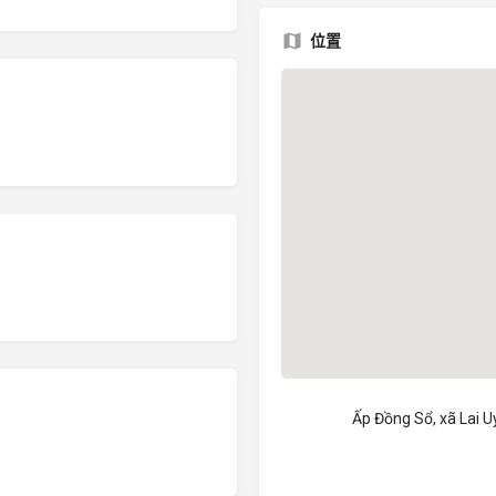
位置
Ấp Đồng Sổ, xã Lai U