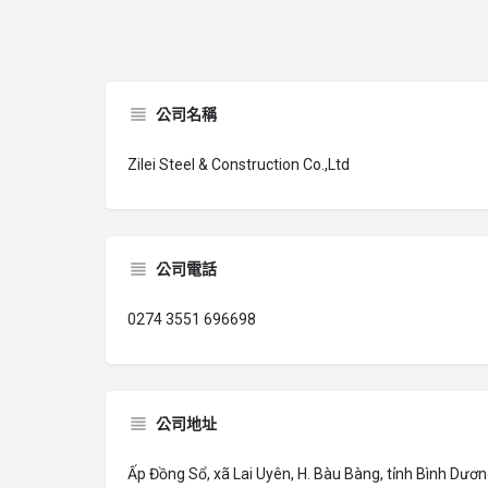
公司名稱
Zilei Steel & Construction Co.,Ltd
公司電話
0274 3551 696698
公司地址
Ấp Đồng Sổ, xã Lai Uyên, H. Bàu Bàng, tỉnh Bình Dươ