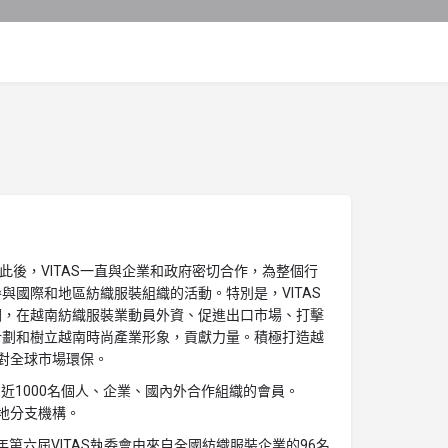
日。此後，VI​​TAS一直與企業和政府密切合作，為整個行
與國際和地區紡織服裝組織的活動。特別是，VITAS
調，在越南紡織服裝業動員外資、促進出口市場、打擊
計劃和樹立越南時尚產業形象，貢獻力量。積極打造越
- 對全球市場環保。
引了近1000名個人、企業、國內外合作組織的會員。
個當地分支機構。
25年第六屆VITAS執委會由來自全國紡織服裝企業的96名