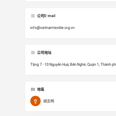
公司E-mail
info@vietnamtextile.org.vn
公司地址
Tầng 7 - 10 Nguyễn Huệ, Bến Nghé, Quận 1, Thành ph
地區
胡志明