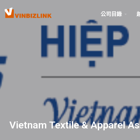
公司目錄
Vietnam Textile & Apparel As