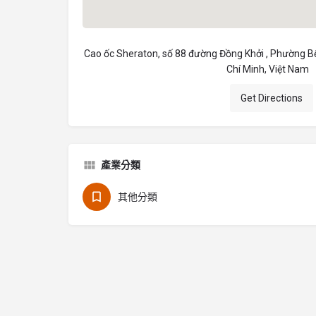
Cao ốc Sheraton, số 88 đường Đồng Khởi , Phường B
Chí Minh, Việt Nam
Get Directions
產業分類
其他分類