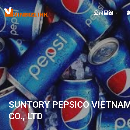
公司目錄
SUNTORY PEPSICO VIETNA
CO., LTD