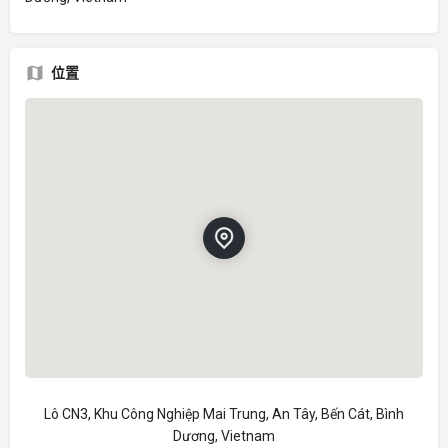
位置
Lô CN3, Khu Công Nghiệp Mai Trung, An Tây, Bến Cát, Bình
Dương, Vietnam