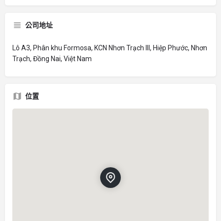
公司地址
Lô A3, Phân khu Formosa, KCN Nhơn Trạch III, Hiệp Phước, Nhơn
Trạch, Đồng Nai, Việt Nam
位置