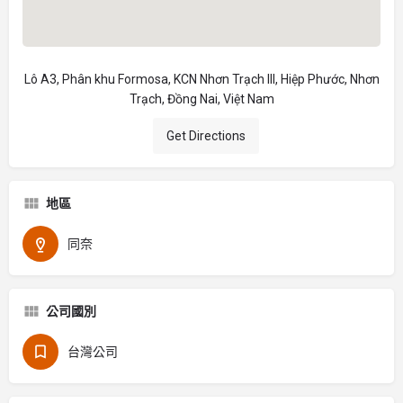
Lô A3, Phân khu Formosa, KCN Nhơn Trạch III, Hiệp Phước, Nhơn
Trạch, Đồng Nai, Việt Nam
Get Directions
地區
同奈
公司國別
台灣公司