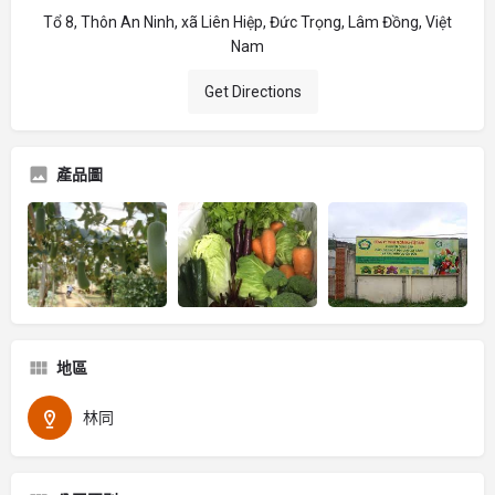
Tổ 8, Thôn An Ninh, xã Liên Hiệp, Đức Trọng, Lâm Đồng, Việt
Nam
Get Directions
產品圖
地區
林同