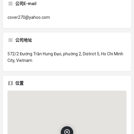
公司E-mail
cover270@yahoo.com
公司地址
572/2 Đường Trần Hưng Đạo, phường 2, District 5, Ho Chi Minh
City, Vietnam
位置