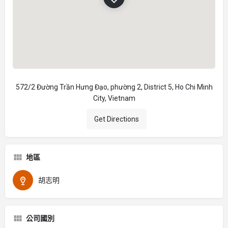
572/2 Đường Trần Hưng Đạo, phường 2, District 5, Ho Chi Minh
City, Vietnam
Get Directions
地區
胡志明
公司國別