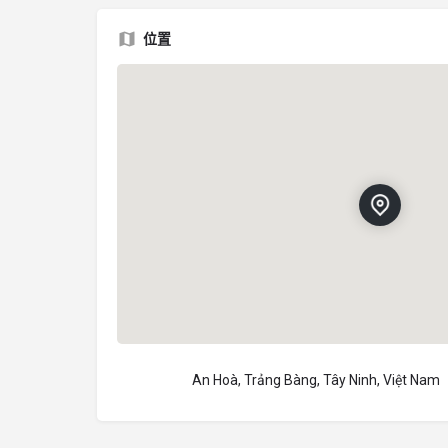
位置
An Hoà, Trảng Bàng, Tây Ninh, Việt Nam