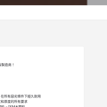
質單板製造商！
，在所有惡劣條件下經久耐用
度和厚度的所有要求
顆粒，OEM木顆粒