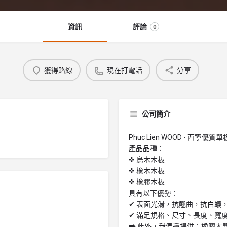
資訊
評論
0
獲得路線
現在打電話
分享
公司簡介
Phuc Lien WOOD - 西寧優
產品品種：
✜ 烏木木板
✜ 橡木木板
✜ 橡膠木板
具有以下優勢：
✔ 表面光滑，抗翹曲，抗白蟻
✔ 滿足規格、尺寸、長度、寬
➡ 此外，我們還提供：橡膠木