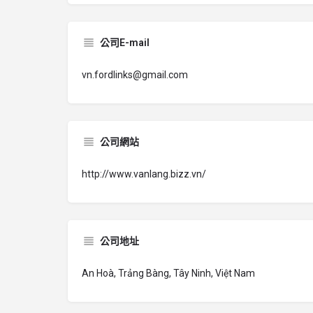
公司E-mail
vn.fordlinks@gmail.com
公司網站
http://www.vanlang.bizz.vn/
公司地址
An Hoà, Trảng Bàng, Tây Ninh, Việt Nam