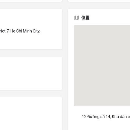
位置
ct 7, Ho Chi Minh City,
12 Đường số 14, Khu dân cư