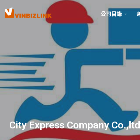
公司目錄
City Express Company Co.,lt