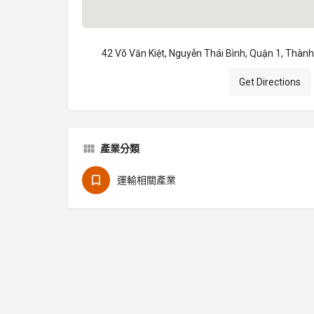
42 Võ Văn Kiệt, Nguyễn Thái Bình, Quận 1, Thành
Get Directions
產業分類
運輸相關產業