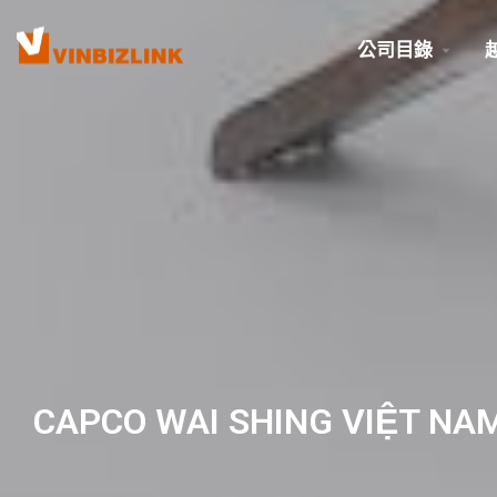
公司目錄
CAPCO WAI SHING VIỆT NAM