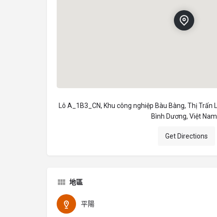
Lô A_1B3_CN, Khu công nghiệp Bàu Bàng, Thị Trấn L
Bình Dương, Việt Nam
Get Directions
地區
平陽