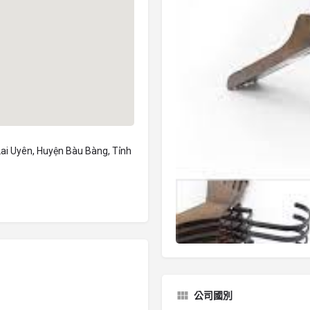
ai Uyên, Huyện Bàu Bàng, Tỉnh
公司國別