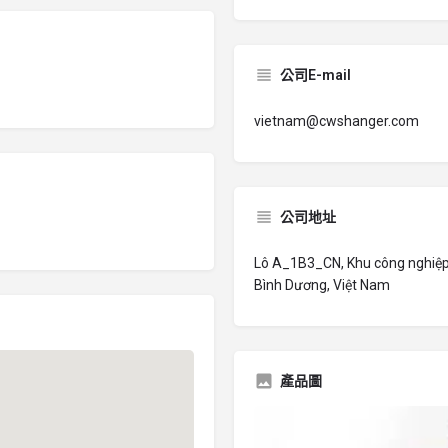
公司E-mail
vietnam@cwshanger.com
公司地址
Lô A_1B3_CN, Khu công nghiệp 
Bình Dương, Việt Nam
產品圖