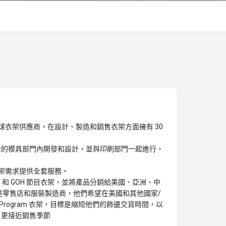
C 是一家全球衣架供應商，在設計、製造和銷售衣架方面擁有 30
全的模具部門內開發和設計，並與印刷部門一起進行，
 為您的衣架需求提供全套服務。
生產 VICS 和 GOH 節目衣架，並將產品分銷給美國、亞洲、中
是零售店和服裝製造商，他們希望在美國和其他國家/
dy Program 衣架，目標是縮短他們的飾邊交貨時間，以
，更接近銷售季節