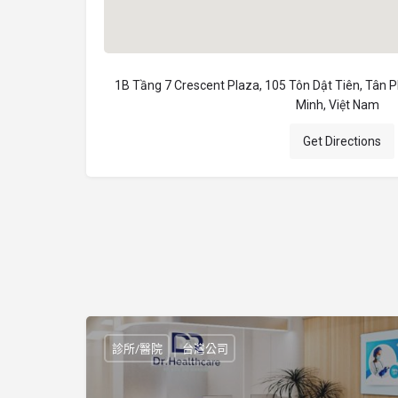
1B Tầng 7 Crescent Plaza, 105 Tôn Dật Tiên, Tân P
Minh, Việt Nam
Get Directions
診所/醫院
台灣公司