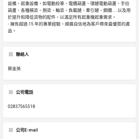
設備，起重設備，如電動絞車、電纜葫蘆、環鏈電動葫蘆、手拉
葫蘆、各種橫梁、側梁、軸梁、負載鏈、牽引鏈、鋼纜……以及用
於提升和降低貨物的配件，以滿足所有起重機起重需求。
- 擁有超過 15 年的專業經驗，順展自信地為客戶帶來最優質的產
品。
聯絡人
蔡金英
公司電話
02837565518
公司E-mail