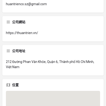
huantrienco.sz@gmail.com
公司網站
https://thuantrien.vn/
公司地址
212 Đường Phan Văn Khỏe, Quận 6, Thành phố Hồ Chí Minh,
Việt Nam
位置