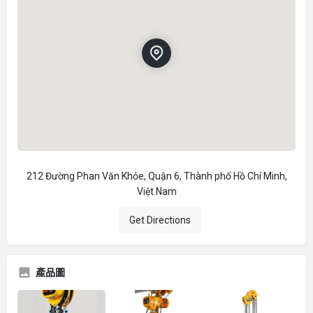
212 Đường Phan Văn Khỏe, Quận 6, Thành phố Hồ Chí Minh,
Việt Nam
Get Directions
產品圖