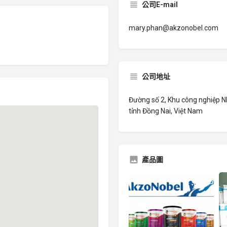
公司E-mail
mary.phan@akzonobel.com
公司地址
Đường số 2, Khu công nghiệp Nh
tỉnh Đồng Nai, Việt Nam
產品圖