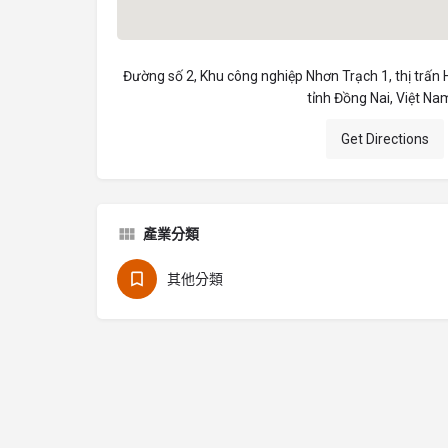
Đường số 2, Khu công nghiệp Nhơn Trạch 1, thị trấn
tỉnh Đồng Nai, Việt Na
Get Directions
產業分類
其他分類