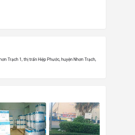
ơn Trạch 1, thị trấn Hiệp Phước, huyện Nhơn Trạch,