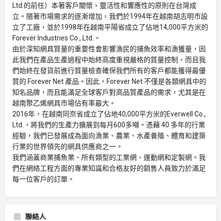
Ltd.的前任）本著客戶關懷、靈活性和響應性的原則在台灣成
立。隨著市場需求的逐漸增加，我們於1994年在越南胡志明市設
立了工廠，並於1998年在越南平陽省成立了佔地14,000平方米的
Forever Industries Co., Ltd.。
由於深知網具質量的重要性會影響漁民的捕魚效率和漁獲量，因
此我們在產品生產過程中始終高度重視嚴格的質量控制，而且我
們始終在發貨前進行質量檢查確保我們所有的客戶都能獲得最優
質的 Forever Net 產品。因此，Forever Net 不僅是各類網具中的
知名品牌，而且能滿足全球客戶對高品質產品的需求，尤其是在
越南聚乙烯網具市場佔有率最大。
2016年，在越南同奈省成立了佔地40,000平方米的Everwell Co.,
Ltd.，將我們的生產力擴展到每月600多噸。憑藉 40 多年的行業
經驗，我們已發展成為面向漁業、農業、水產養殖、體育和建築
行業的世界領先的網具供應商之一。
我們涵蓋商業捕魚業、所有類型的工業網、運動網和定製網。我
們在網絡工程方面的專業知識和合格友好的銷售人員致力於滿足
每一位客戶的訂單。
聯絡人