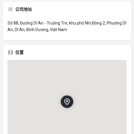
公司地址
Số 88, Đường Dĩ An - Truông Tre, khu phố Nhị Đồng 2, Phường Dĩ
An, Dĩ An, Bình Dương, Việt Nam
位置