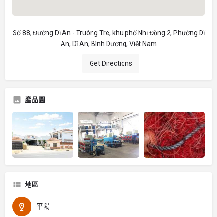
Số 88, Đường Dĩ An - Truông Tre, khu phố Nhị Đồng 2, Phường Dĩ
An, Dĩ An, Bình Dương, Việt Nam
Get Directions
產品圖
地區
平陽