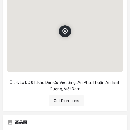
Ô 54, Lô DC 01, Khu Dân Cư Viet Sing, An Phú, Thuận An, Bình
Dương, Việt Nam
Get Directions
產品圖