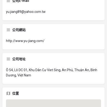
公司E-mail
yu.jiang89@yahoo.com.tw
公司網站
http://www.yu-jiang.com/
公司地址
Ô 54, Lô DC 01, Khu Dân Cư Viet Sing, An Phú, Thuận An, Bình
Dương, Việt Nam
位置