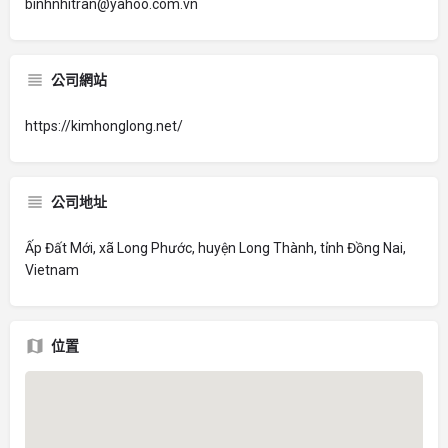
binhnhitran@yahoo.com.vn
公司網站
https://kimhonglong.net/
公司地址
Ấp Đất Mới, xã Long Phước, huyện Long Thành, tỉnh Đồng Nai,
Vietnam
位置