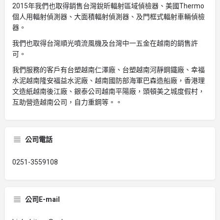
2015年我們也取得銷售台灣銳昕輻射區域偵檢器、美國Thermo
個人用輻射偵測器、大面積輻射偵測器、及門框式輻射車輛偵檢
器。
我們也取得台灣順光噴流風機及台灣中一五金在越南的銷售許
可。
我們服務的客戶有台塑越南仁澤廠、台塑越南河靜鋼鐵廠、幸福
水泥越南隆安福益水泥廠、越南國防部海軍巴森造船廠，香港理
文造紙越南後江廠、銀泰公司越南平陽廠，頭頓美之城度假村，
互助營造越南公司，自力重鋼等。。
公司電話
0251-3559108
公司E-mail