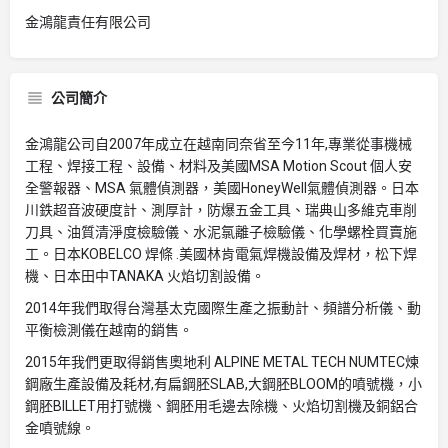
金鴻龍責任有限公司
公司簡介
金鴻龍公司自2007年成立在越南同奈省至今11年,專業從事機械
工程、焊接工程、設備、材料及美國MSA Motion Scout 個人安
全警報器、MSA 氣體偵測器，美國HoneyWell氣體偵測器。日本
川鉄超音波硬度計、測厚計，防爆五金工具、瑞典山多維克車削
刀具、油質清淨度檢驗儀、水泥氯離子檢驗儀、化學螺栓買賣施
工。日本KOBELCO 焊條 .美國林肯電氣焊機設備及焊材，松下焊
機、日本田中TANAKA 火焰切割設備。
2014年我們取得台灣基太克國際生產之振動計、頻譜分析儀、動
平衡檢測儀在越南的銷售。
2015年我們更取得銷售奧地利 ALPINE METAL TECH NUMTEC煉
鋼廠生產設備及耗材,有扁鋼胚SLAB,大鋼胚BLOOM的噴號機，小
鋼胚BILLET用打號機、鋼胚用毛邊去除機、火焰切割機及銅鋁合
金噴號線。