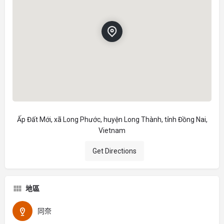
Ấp Đất Mới, xã Long Phước, huyện Long Thành, tỉnh Đồng Nai,
Vietnam
Get Directions
地區
同奈