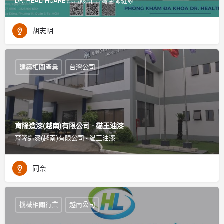
DR. HEALTHCARE 綜合診所-台灣醫師駐診
胡志明
建築相關產業
台灣公司
育隆造漆(越南)有限公司 - 貓王油漆
育隆造漆(越南)有限公司 - 貓王油漆
同奈
機械相關行業
越南公司