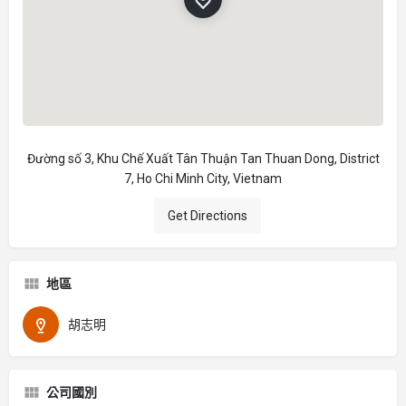
Đường số 3, Khu Chế Xuất Tân Thuận Tan Thuan Dong, District
7, Ho Chi Minh City, Vietnam
Get Directions
地區
胡志明
公司國別