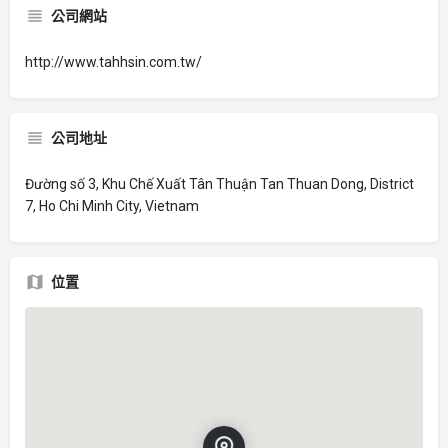
公司網站
http://www.tahhsin.com.tw/
公司地址
Đường số 3, Khu Chế Xuất Tân Thuận Tan Thuan Dong, District
7, Ho Chi Minh City, Vietnam
位置