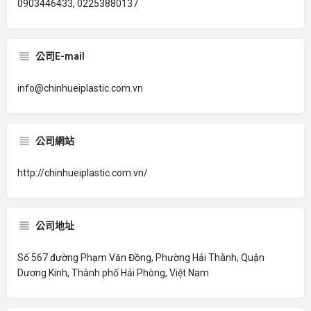
0903446433, 02253880137
公司E-mail
info@chinhueiplastic.com.vn
公司網站
http://chinhueiplastic.com.vn/
公司地址
Số 567 đường Phạm Văn Đồng, Phường Hải Thành, Quận
Dương Kinh, Thành phố Hải Phòng, Việt Nam