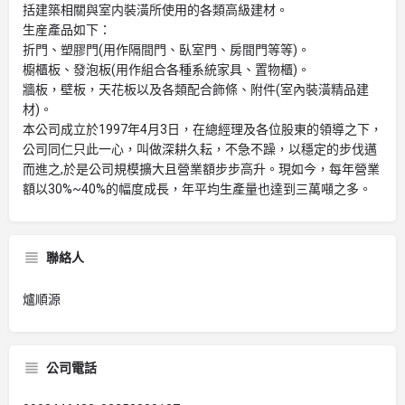
括建築相關與室内裝潢所使用的各類高級建材。
生産產品如下：
折門、塑膠門(用作隔間門、臥室門、房間門等等)。
櫥櫃板、發泡板(用作組合各種系統家具、置物櫃)。
牆板，壁板，天花板以及各類配合飾條、附件(室內裝潢精品建
材)。
本公司成立於1997年4月3日，在總經理及各位股東的領導之下，
公司同仁只此一心，叫做深耕久耘，不急不躁，以穩定的步伐邁
而進之,於是公司規模擴大且營業額步步高升。現如今，每年營業
額以30%~40%的幅度成長，年平均生產量也達到三萬噸之多。
聯絡人
爐順源
公司電話