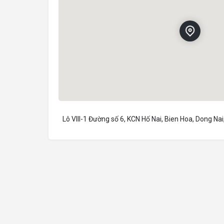
Lô VIII-1 Đường số 6, KCN Hố Nai, Bien Hoa, Dong Na