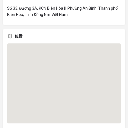
Số 33, Đường 3A, KCN Biên Hòa II, Phường An Bình, Thành phố
Biên Hoà, Tỉnh Đồng Nai, Việt Nam
位置