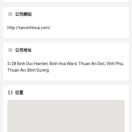
公司網站
http://tanvinhhoa.com/
公司地址
5/28 Binh Duc Hamlet, Binh Hoa Ward, Thuan An Dist, Vĩnh Phú,
Thuận An, Bình Dương
位置