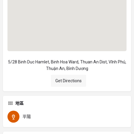
5/28 Binh Duc Hamlet, Binh Hoa Ward, Thuan An Dist, Vĩnh Phú,
Thuận An, Bình Dương
Get Directions
地區
平陽