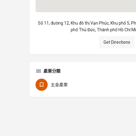
Số 11, đường 12, Khu đô thị Vạn Phúc, Khu phố 5, 
phố Thủ Đức, Thành phố Hồ Chí Mi
Get Directions
產業分類
五金產業