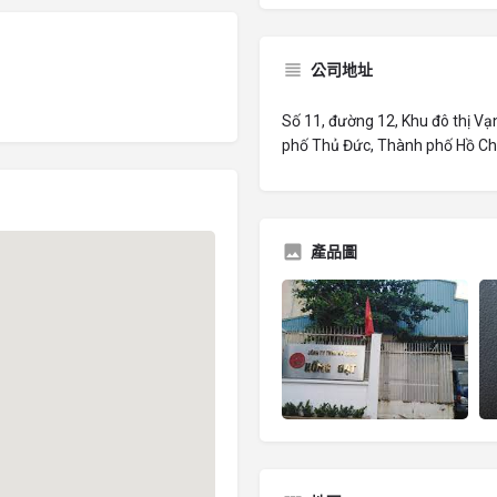
公司地址
Số 11, đường 12, Khu đô thị V
phố Thủ Đức, Thành phố Hồ Chí
產品圖