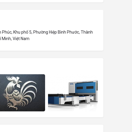
ạn Phúc, Khu phố 5, Phường Hiệp Bình Phước, Thành
 Minh, Việt Nam