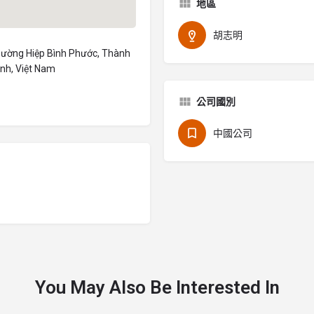
地區
胡志明
Phường Hiệp Bình Phước, Thành
nh, Việt Nam
公司國別
中國公司
You May Also Be Interested In