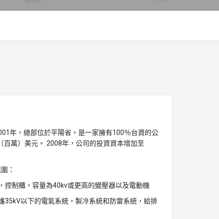
001年，總部位於平陽省。是一家擁有100％台資的公
00（百萬）美元。 2008年，公司的投資資本增加至
）
範圍：
，控制櫃，容量為40kv或更高的變壓器以及電動機
護35kV以下的電氣系統，製冷系統和防雷系統，給排