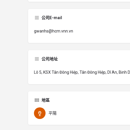
公司E-mail
gwanhs@hcm.vnn.vn
公司地址
Lô 5, KSX Tân Đông Hiệp, Tân Đông Hiệp, Dĩ An, Binh
地區
平陽