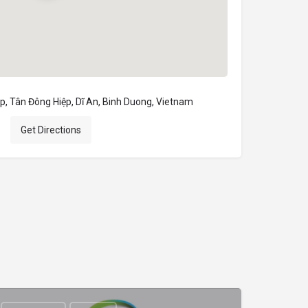
p, Tân Đông Hiệp, Dĩ An, Binh Duong, Vietnam
Get Directions