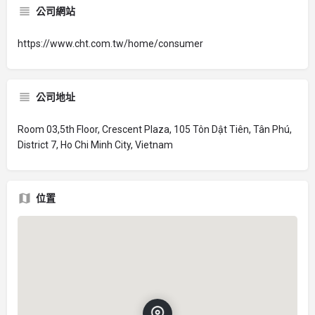
公司網站
https://www.cht.com.tw/home/consumer
公司地址
Room 03,5th Floor, Crescent Plaza, 105 Tôn Dật Tiên, Tân Phú,
District 7, Ho Chi Minh City, Vietnam
位置