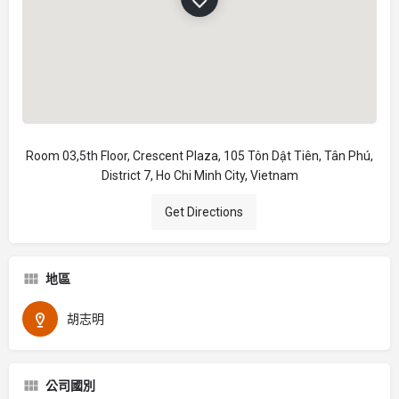
Room 03,5th Floor, Crescent Plaza, 105 Tôn Dật Tiên, Tân Phú,
District 7, Ho Chi Minh City, Vietnam
Get Directions
地區
胡志明
公司國別