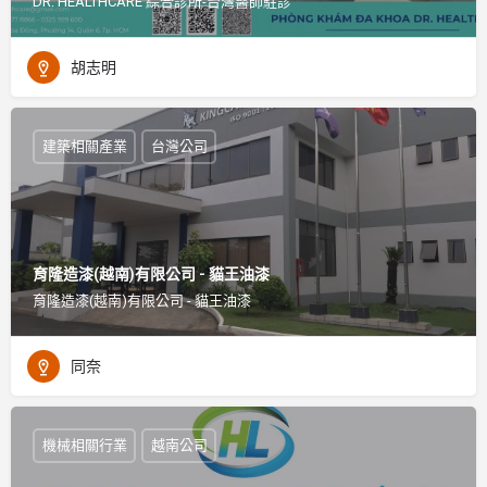
DR. HEALTHCARE 綜合診所-台灣醫師駐診
胡志明
建築相關產業
台灣公司
育隆造漆(越南)有限公司 - 貓王油漆
育隆造漆(越南)有限公司 - 貓王油漆
同奈
機械相關行業
越南公司