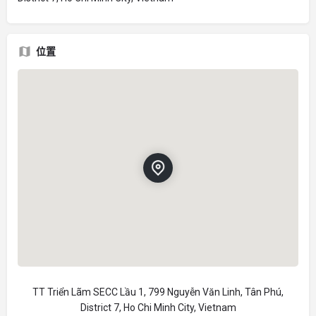
位置
TT Triển Lãm SECC Lầu 1, 799 Nguyễn Văn Linh, Tân Phú,
District 7, Ho Chi Minh City, Vietnam