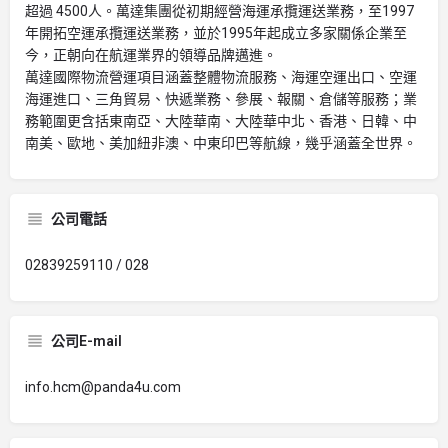
超過 4500人。萬達集團從初期經營海運承攬運送業務，至1997
年開拓空運承攬運送業務，並於1995年起成立多家關係企業至
今，正朝向在航運業界的領導品牌邁進。
萬達國際物流營運項目涵蓋整體物流服務、海運空運出口、空運
海運進口、三角貿易、快遞業務、參展、報關、倉儲等服務；業
務範圍更含括東南亞、大陸華南、大陸華中北、香港、日韓、中
南美、歐地、美加紐非澳、中東印巴等航線，幾乎涵蓋全世界。
公司電話
02839259110 / 028
公司E-mail
info.hcm@panda4u.com