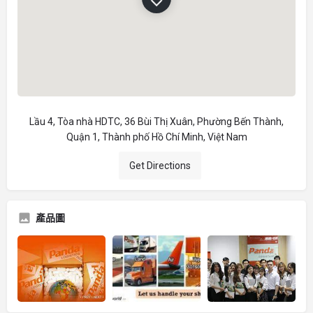
Lầu 4, Tòa nhà HDTC, 36 Bùi Thị Xuân, Phường Bến Thành,
Quận 1, Thành phố Hồ Chí Minh, Việt Nam
Get Directions
產品圖