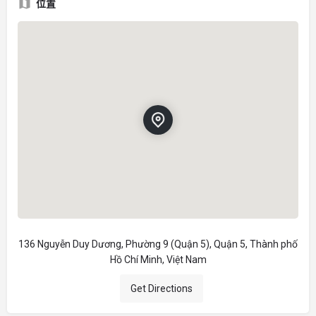
位置
136 Nguyễn Duy Dương, Phường 9 (Quận 5), Quận 5, Thành phố
Hồ Chí Minh, Việt Nam
Get Directions