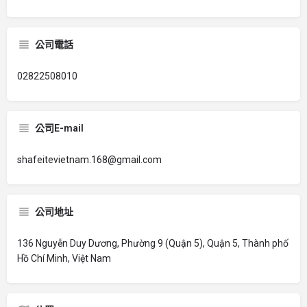
公司電話
02822508010
公司E-mail
shafeitevietnam.168@gmail.com
公司地址
136 Nguyễn Duy Dương, Phường 9 (Quận 5), Quận 5, Thành phố
Hồ Chí Minh, Việt Nam