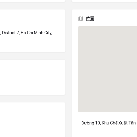
位置
strict 7, Ho Chi Minh City,
Đường 10, Khu Chế Xuất Tân T