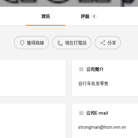
資訊
評論
0
獲得路線
現在打電話
分享
公司簡介
自行车批发零售
公司E-mail
strongman@hcm.vnn.vn