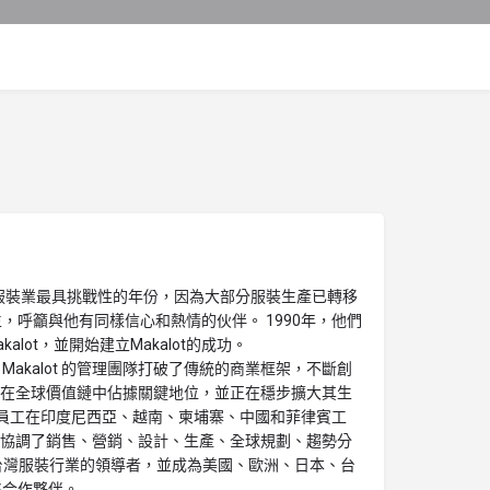
是台灣服裝業最具挑戰性的年份，因為大部分服裝生產已轉移
，呼籲與他有同樣信心和熱情的伙伴。 1990年，他們
alot，並開始建立Makalot的成功。
akalot 的管理團隊打破了傳統的商業框架，不斷創
t目前在全球價值鏈中佔據關鍵地位，並正在穩步擴大其生
0 名員工在印度尼西亞、越南、柬埔寨、中國和菲律賓工
經協調了銷售、營銷、設計、生產、全球規劃、趨勢分
 成為台灣服裝行業的領導者，並成為美國、歐洲、日本、台
略合作夥伴。