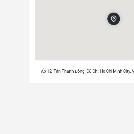
Ấp 12, Tân Thạnh Đông, Củ Chi, Ho Chi Minh City,