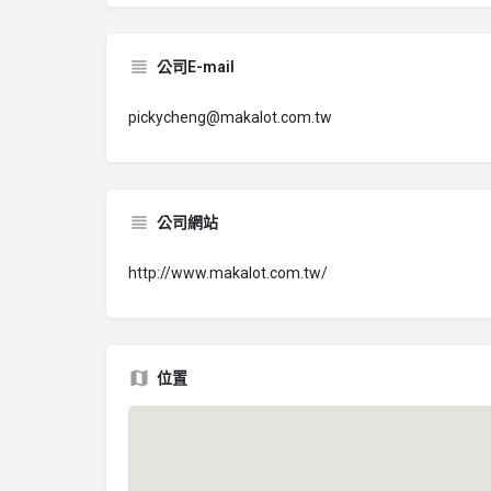
公司E-mail
pickycheng@makalot.com.tw
公司網站
http://www.makalot.com.tw/
位置