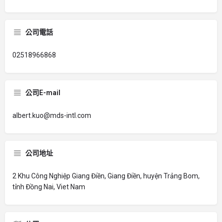
公司電話
02518966868
公司E-mail
albert.kuo@mds-intl.com
公司地址
2 Khu Công Nghiệp Giang Điền, Giang Điền, huyện Trảng Bom,
tỉnh Đồng Nai, Viet Nam