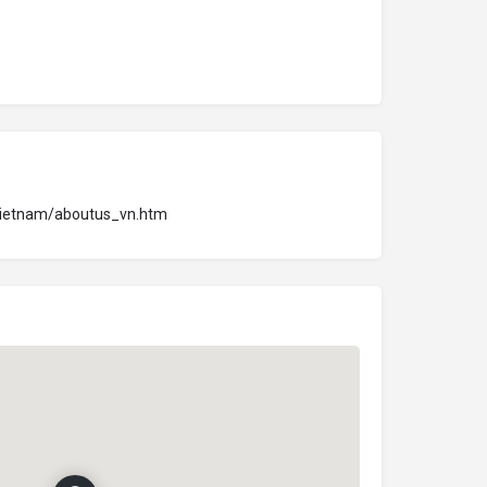
vietnam/aboutus_vn.htm