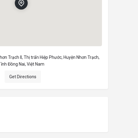
ơn Trạch II, Thị trấn Hiệp Phước, Huyện Nhơn Trạch,
Tỉnh Đồng Nai, Việt Nam
Get Directions