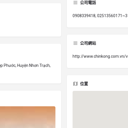
公司電話
0908339418, 02513560171~3
公司網站
http://www.chinkong.com.vn/
iệp Phước, Huyện Nhơn Trạch,
位置