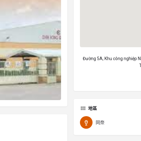
Đường 5A, Khu công nghiệp Nh
地區
同奈