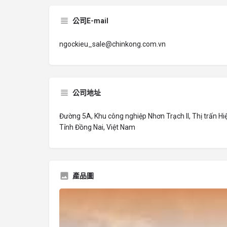
公司E-mail
ngockieu_sale@chinkong.com.vn
公司地址
Đường 5A, Khu công nghiệp Nhơn Trạch II, Thị trấn H
Tỉnh Đồng Nai, Việt Nam
產品圖