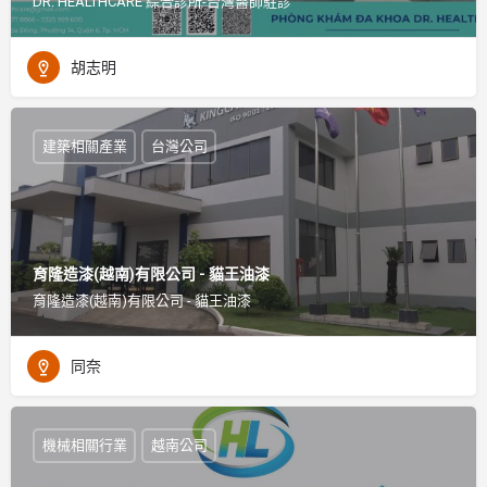
DR. HEALTHCARE 綜合診所-台灣醫師駐診
胡志明
建築相關產業
台灣公司
育隆造漆(越南)有限公司 - 貓王油漆
育隆造漆(越南)有限公司 - 貓王油漆
同奈
機械相關行業
越南公司