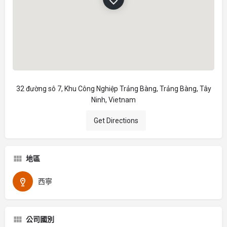
32 đường sô 7, Khu Công Nghiệp Trảng Bàng, Trảng Bàng, Tây
Ninh, Vietnam
Get Directions
地區
西寧
公司國別