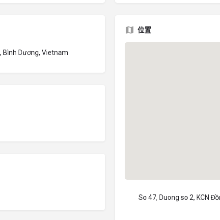
位置
, Bình Dương, Vietnam
So 47, Duong so 2, KCN Đồ