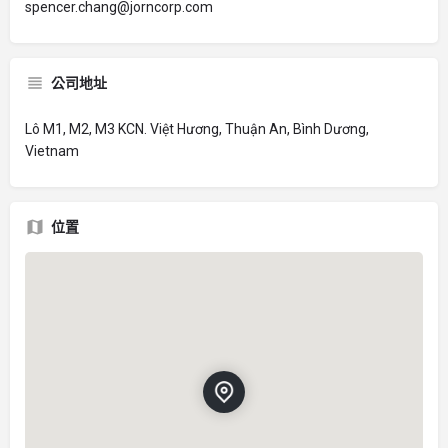
spencer.chang@jorncorp.com
公司地址
Lô M1, M2, M3 KCN. Việt Hương, Thuận An, Bình Dương,
Vietnam
位置