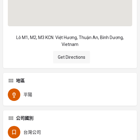
Lô M1, M2, M3 KCN. Việt Hương, Thuận An, Bình Dương,
Vietnam
Get Directions
地區
平陽
公司國別
台灣公司