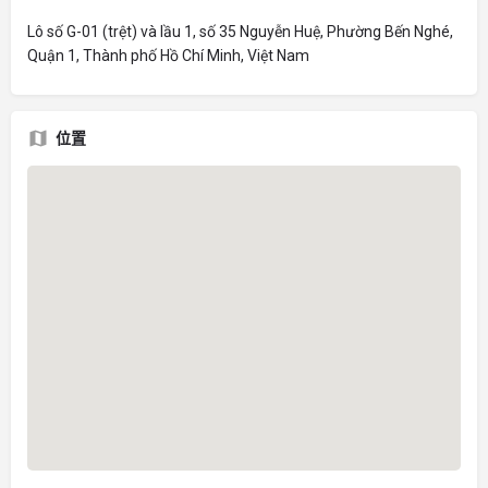
Lô số G-01 (trệt) và lầu 1, số 35 Nguyễn Huệ, Phường Bến Nghé,
Quận 1, Thành phố Hồ Chí Minh, Việt Nam
位置