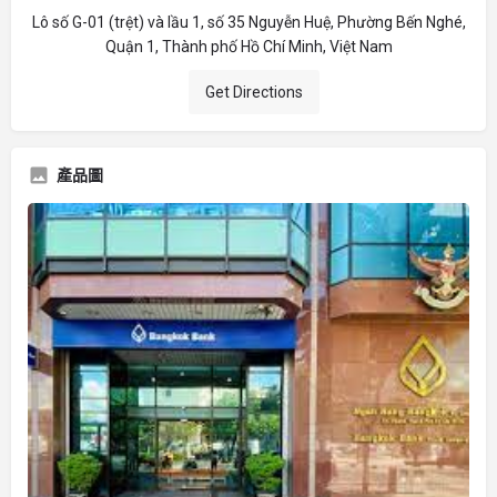
Lô số G-01 (trệt) và lầu 1, số 35 Nguyễn Huệ, Phường Bến Nghé,
Quận 1, Thành phố Hồ Chí Minh, Việt Nam
Get Directions
產品圖