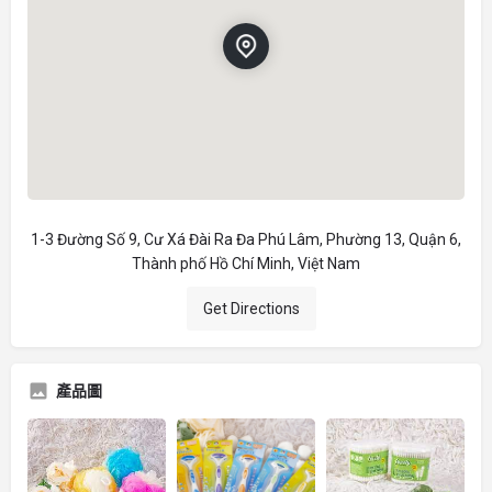
1-3 Đường Số 9, Cư Xá Đài Ra Đa Phú Lâm, Phường 13, Quận 6,
Thành phố Hồ Chí Minh, Việt Nam
Get Directions
產品圖