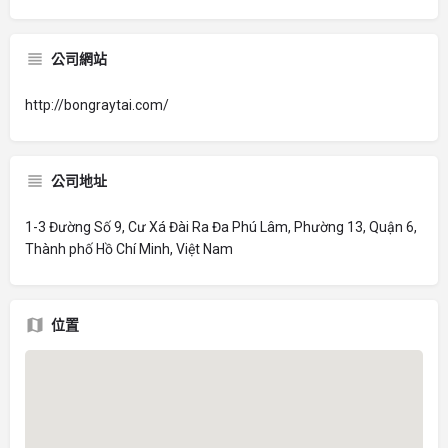
公司網站
http://bongraytai.com/
公司地址
1-3 Đường Số 9, Cư Xá Đài Ra Đa Phú Lâm, Phường 13, Quận 6,
Thành phố Hồ Chí Minh, Việt Nam
位置