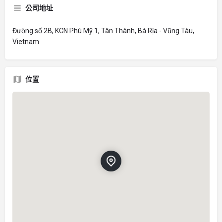
公司地址
Đường số 2B, KCN Phú Mỹ 1, Tân Thành, Bà Rịa - Vũng Tàu,
Vietnam
位置