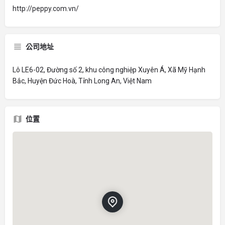
http://peppy.com.vn/
公司地址
Lô LE6-02, Đường số 2, khu công nghiệp Xuyên Á, Xã Mỹ Hạnh
Bắc, Huyện Đức Hoà, Tỉnh Long An, Việt Nam
位置