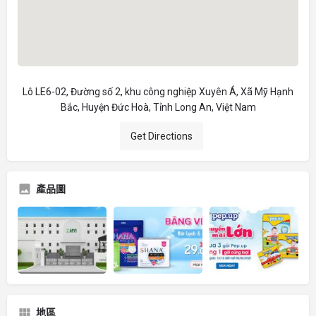
Lô LE6-02, Đường số 2, khu công nghiệp Xuyên Á, Xã Mỹ Hạnh
Bắc, Huyện Đức Hoà, Tỉnh Long An, Việt Nam
Get Directions
產品圖
地區