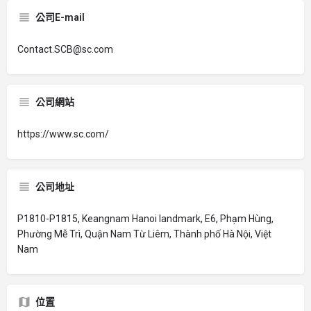
公司E-mail
Contact.SCB@sc.com
公司網站
https://www.sc.com/
公司地址
P1810-P1815, Keangnam Hanoi landmark, E6, Phạm Hùng,
Phường Mễ Trì, Quận Nam Từ Liêm, Thành phố Hà Nội, Việt
Nam
位置