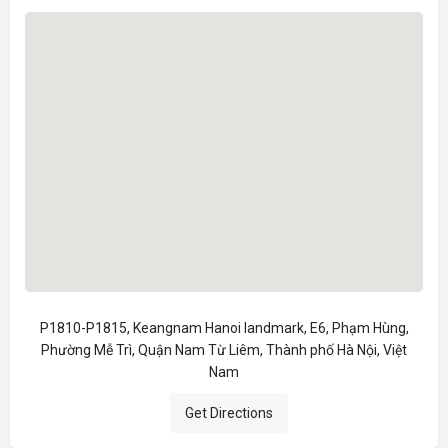
P1810-P1815, Keangnam Hanoi landmark, E6, Phạm Hùng,
Phường Mễ Trì, Quận Nam Từ Liêm, Thành phố Hà Nội, Việt
Nam
Get Directions