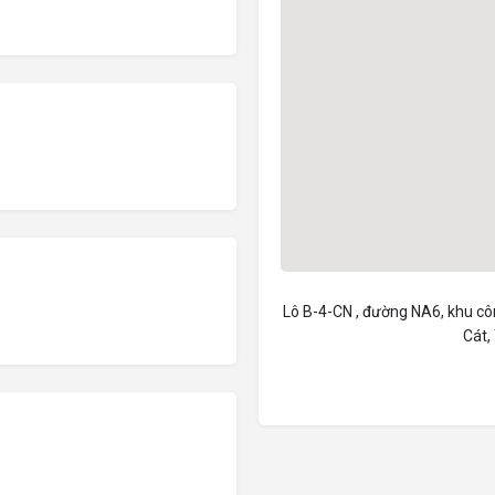
Lô B-4-CN , đường NA6, khu c
Cát,