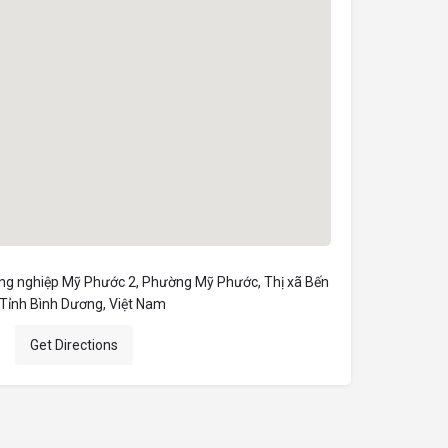
ông nghiệp Mỹ Phước 2, Phường Mỹ Phước, Thị xã Bến
 Tỉnh Bình Dương, Việt Nam
Get Directions