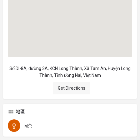
Số DI-8A, đường 3A, KCN Long Thành, Xã Tam An, Huyện Long
Thành, Tỉnh Đồng Nai, Việt Nam
Get Directions
地區
同奈