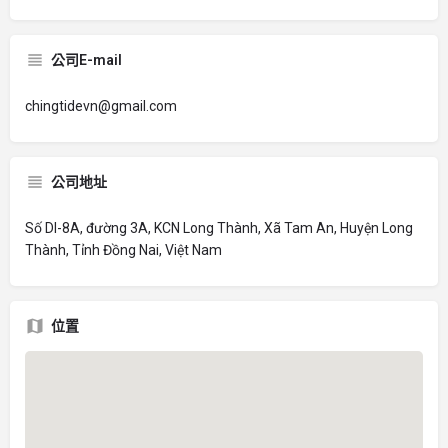
公司E-mail
chingtidevn@gmail.com
公司地址
Số DI-8A, đường 3A, KCN Long Thành, Xã Tam An, Huyện Long
Thành, Tỉnh Đồng Nai, Việt Nam
位置