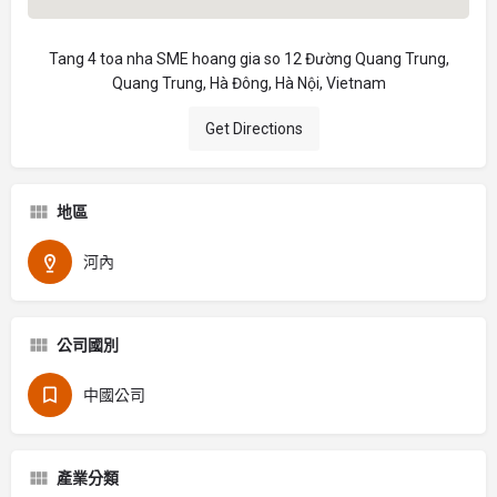
Tang 4 toa nha SME hoang gia so 12 Đường Quang Trung,
Quang Trung, Hà Đông, Hà Nội, Vietnam
Get Directions
地區
河內
公司國別
中國公司
產業分類