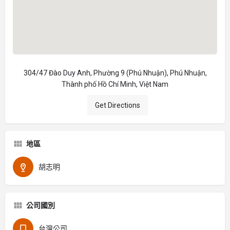
304/47 Đào Duy Anh, Phường 9 (Phú Nhuận), Phú Nhuận,
Thành phố Hồ Chí Minh, Việt Nam
Get Directions
地區
胡志明
公司國別
台灣公司