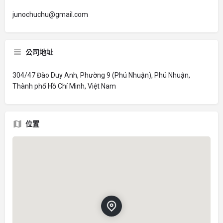
junochuchu@gmail.com
公司地址
304/47 Đào Duy Anh, Phường 9 (Phú Nhuận), Phú Nhuận,
Thành phố Hồ Chí Minh, Việt Nam
位置