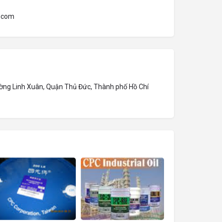
.com
ờng Linh Xuân, Quận Thủ Đức, Thành phố Hồ Chí