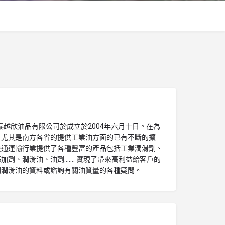
泰越欣油品有限公司於成立於2004年六月十日。在為
，尤其是南方各省的提供工業油方面的已有不斷的擴
交通運輸行業提供了各種豐富的產品包括工業潤滑劑、
加劑、潤滑油、油劑……. 實現了帶來高利益給客戶的
關潤滑油的資料或諮詢有關油質量的各種疑問。