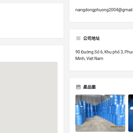
nangdongphuong2004@gmail
公司地址
90 Đường Số 6, Khu phố 3, Phư
Minh, Việt Nam
產品圖