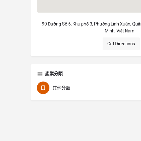
90 Đường Số 6, Khu phố 3, Phường Linh Xuân, Quậ
Minh, Việt Nam
Get Directions
產業分類
其他分類