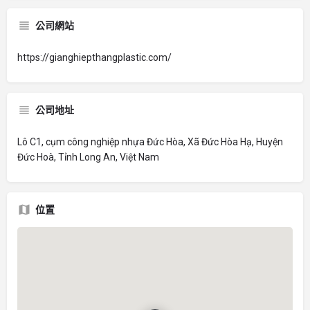
公司網站
https://gianghiepthangplastic.com/
公司地址
Lô C1, cụm công nghiệp nhựa Đức Hòa, Xã Đức Hòa Hạ, Huyện
Đức Hoà, Tỉnh Long An, Việt Nam
位置