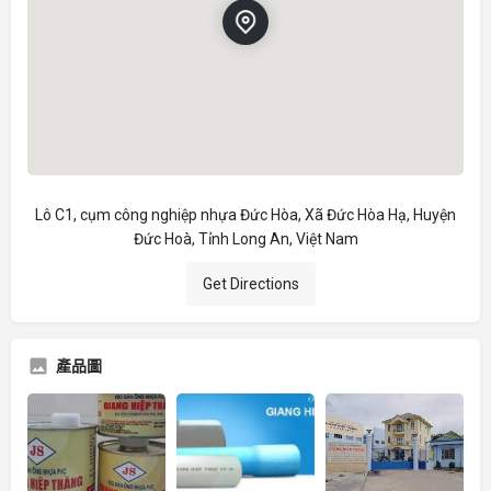
Lô C1, cụm công nghiệp nhựa Đức Hòa, Xã Đức Hòa Hạ, Huyện
Đức Hoà, Tỉnh Long An, Việt Nam
Get Directions
產品圖