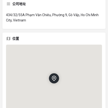
公司地址
434/32/55A Phạm Văn Chiêu, Phường 9, Gò Vấp, Ho Chi Minh
City, Vietnam
位置