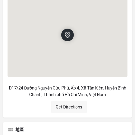
D17/24 Đường Nguyễn Cửu Phú, Ấp 4, Xã Tân Kiên, Huyện Bình
Chánh, Thành phố Hồ Chí Minh, Việt Nam
Get Directions
地區