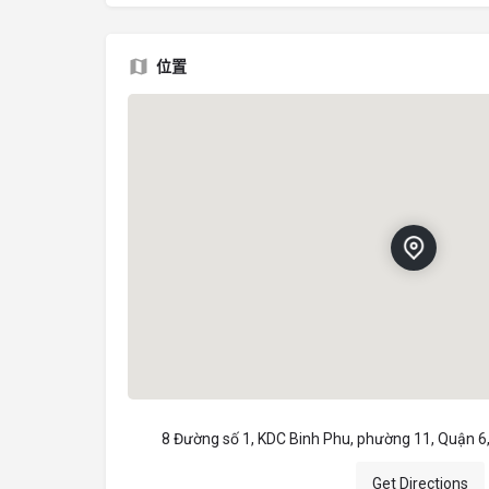
位置
8 Đường số 1, KDC Binh Phu, phường 11, Quận 6,
Get Directions